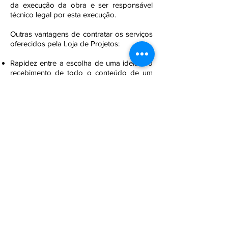
da execução da obra e ser responsável
técnico legal por esta execução.
Outras vantagens de contratar os serviços
oferecidos pela Loja de Projetos:
Rapidez entre a escolha de uma ideia e o
recebimento de todo o conteúdo de um
projeto arquitetônico completo;
Economia de tempo e deslocamentos com
as reuniões para definição do projeto,
tendo em vista as facilidades das reuniões
realizadas online;
Baixo investimento inicial, permitindo
gastar mais com a contratação de um bom
profissional para realizar a direção técnica
ou a execução de sua obra. Vale lembrar
que a condução de qualquer obra por um
Arquiteto ou Engenheiro Civil, além de
obrigatório por lei, é essencial para um
resultado final de qualidade.